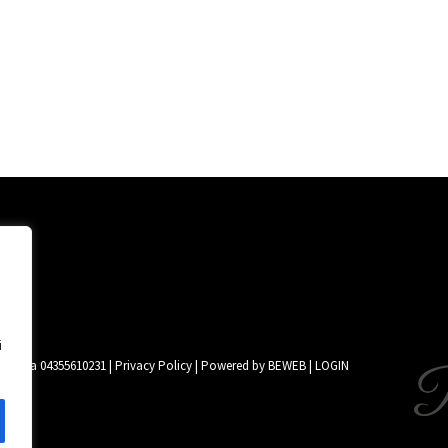
i
 | P.iva 04355610231 |
Privacy Policy
| Powered by
BEWEB
|
LOGIN