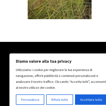
Diamo valore alla tua privacy
Utilizziamo i cookie per migliorare la tua esperienza di
navigazione, offrirti pubblicità o contenuti personalizzati e
analizzare il nostro traffico. Cliccando “Accetta tutti”, acconsent
2026
© Penne Verdi | Agricoltura, Ambiente, Cronaca, Cultura
al nostro utilizzo dei cookie.
Personalizza
Rifiuta tutto
Accettare tutto