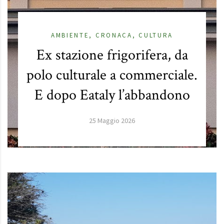
AMBIENTE
,
CRONAC
Dal 25 maggio piaz
,
CULTURA
rifera, da
chiusa alle auto. Fin
ommerciale.
carico e scarico at
abbandono
commerciali
6
25 Maggio 2026